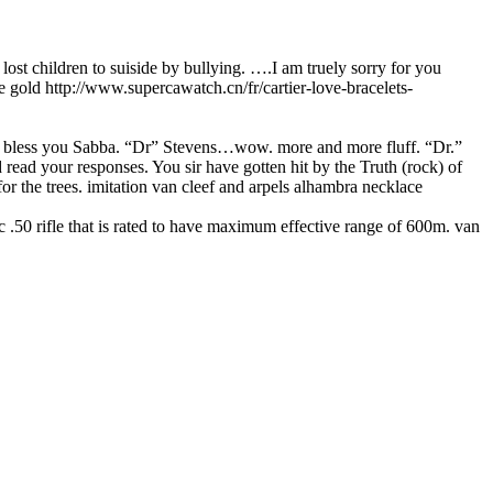
lost children to suiside by bullying. ….I am truely sorry for you
e gold http://www.supercawatch.cn/fr/cartier-love-bracelets-
God bless you Sabba. “Dr” Stevens…wow. more and more fluff. “Dr.”
read your responses. You sir have gotten hit by the Truth (rock) of
or the trees. imitation van cleef and arpels alhambra necklace
.50 rifle that is rated to have maximum effective range of 600m. van