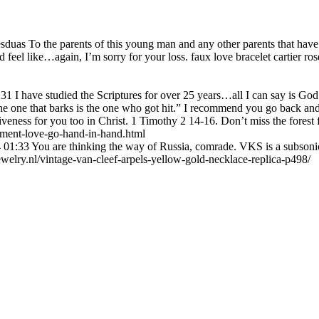
esduas To the parents of this young man and any other parents that have 
eel like…again, I’m sorry for your loss. faux love bracelet cartier ros
:31
I have studied the Scriptures for over 25 years…all I can say is 
the one that barks is the one who got hit.” I recommend you go back and 
eness for you too in Christ. 1 Timothy 2 14-16. Don’t miss the forest f
ament-love-go-hand-in-hand.html
4 01:33
You are thinking the way of Russia, comrade. VKS is a subsonic 
jewelry.nl/vintage-van-cleef-arpels-yellow-gold-necklace-replica-p498/