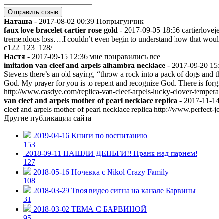
Наташа
-
2017-08-02 00:39
Попрыгунчик
faux love bracelet cartier rose gold
-
2017-09-05 18:36
cartierlovej
tremendous loss….I couldn’t even begin to understand how that would f
c122_123_128/
Настя
-
2017-09-15 12:36
мне понравились все
imitation van cleef and arpels alhambra necklace
-
2017-09-20 15
Stevens there’s an old saying, “throw a rock into a pack of dogs and 
God. My prayer for you is to repent and recognize God. There is forgiv
http://www.casdye.com/replica-van-cleef-arpels-lucky-clover-temper
van cleef and arpels mother of pearl necklace replica
-
2017-11-1
cleef and arpels mother of pearl necklace replica http://www.perfect-
Другие публикации сайта
2019-04-16
Книги по воспитанию
153
2018-09-11
НАШЛИ ДЕНЬГИ!! Пранк над парнем!
127
2018-05-16
Ночевка с Nikol Crazy Family
108
2018-03-29
Твоя видео сигна на канале Барвины
31
2018-03-02
ТЕМА С БАРВИНОЙ
95