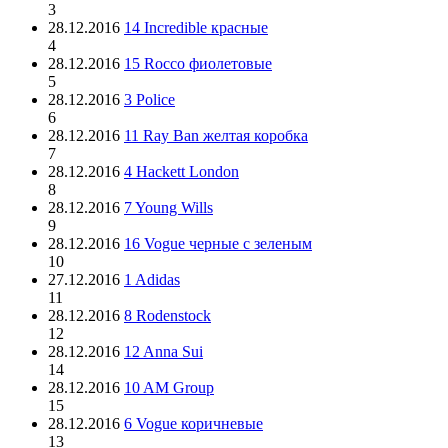
3
28.12.2016
14 Incredible красные
4
28.12.2016
15 Rocco фиолетовые
5
28.12.2016
3 Police
6
28.12.2016
11 Ray Ban желтая коробка
7
28.12.2016
4 Hackett London
8
28.12.2016
7 Young Wills
9
28.12.2016
16 Vogue черные с зеленым
10
27.12.2016
1 Adidas
11
28.12.2016
8 Rodenstock
12
28.12.2016
12 Anna Sui
14
28.12.2016
10 AM Group
15
28.12.2016
6 Vogue коричневые
13