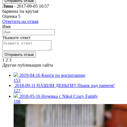
Лина
-
2017-09-05 16:57
барвина ты крутая
Оценка
5
Ответить на отзыв
Имя
Укажите ответ
1
2
3
Другие публикации сайта
2019-04-16
Книги по воспитанию
153
2018-09-11
НАШЛИ ДЕНЬГИ!! Пранк над парнем!
127
2018-05-16
Ночевка с Nikol Crazy Family
108